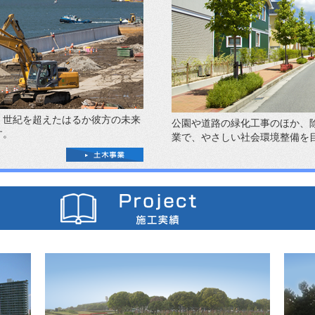
、世紀を超えたはるか彼方の未来
公園や道路の緑化工事のほか、
す。
業で、やさしい社会環境整備を
Project02
P
大阪国際空港周辺緑地（豊中I）整備工事
二