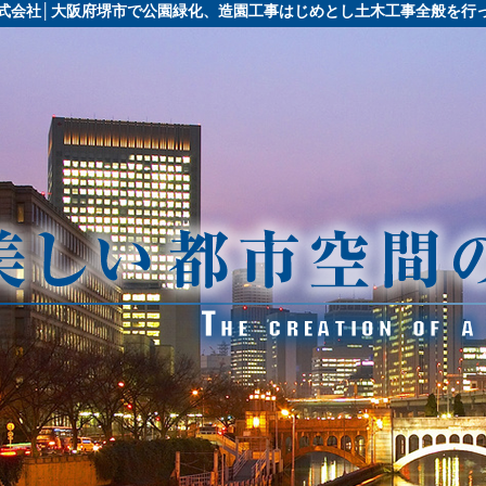
式会社│大阪府堺市で公園緑化、造園工事はじめとし土木工事全般を行