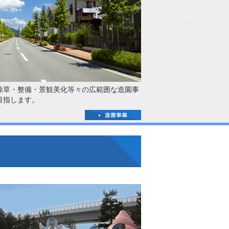
除草・整備・景観美化等々の広範囲な造園事
目指します。
roject03
色の浜公園中央遊戯場外遊具等改修工事